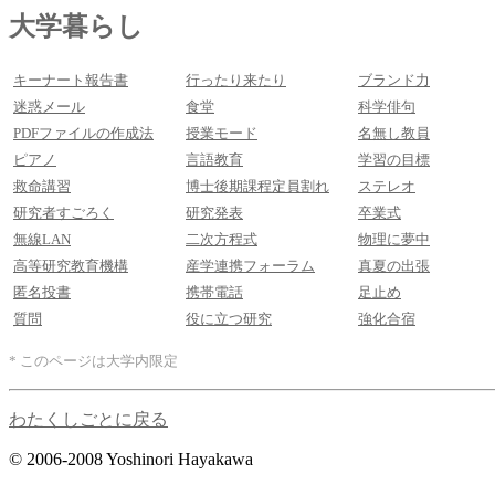
大学暮らし
キーナート報告書
行ったり来たり
ブランド力
迷惑メール
食堂
科学俳句
PDFファイルの作成法
授業モード
名無し教員
ピアノ
言語教育
学習の目標
救命講習
博士後期課程定員割れ
ステレオ
研究者すごろく
研究発表
卒業式
無線LAN
二次方程式
物理に夢中
高等研究教育機構
産学連携フォーラム
真夏の出張
匿名投書
携帯電話
足止め
質問
役に立つ研究
強化合宿
* このページは大学内限定
わたくしごとに戻る
© 2006-2008 Yoshinori Hayakawa